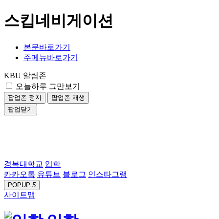
스킵네비게이션
본문바로가기
주메뉴바로가기
KBU 알림존
오늘하루 그만보기
팝업존 정지
팝업존 재생
팝업닫기
경복대학교
입학
카카오톡
유튜브
블로그
인스타그램
POPUP
5
사이트맵