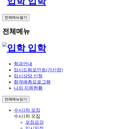
입학
전체메뉴열기
전체메뉴
입학
학과안내
입시드림포인트(가산점)
입시상담 신청
합격예측프로그램
나의 지원현황
전체메뉴닫기
수시1차 모집
수시1차 모집
모집요강
입시일정