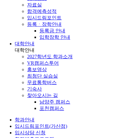
자료실
합격예측성적
입시드림포인트
등록ㆍ장학안내
등록금 안내
입학장학 안내
대학안내
대학안내
2027학년도 학과소개
VR캠퍼스투어
홍보영상
최첨단 실습실
무료통학버스
기숙사
찾아오시는 길
남양주 캠퍼스
포천캠퍼스
학과안내
입시드림포인트(가산점)
입시상담 신청