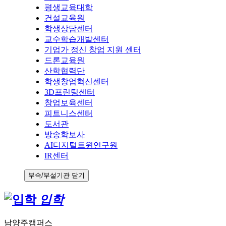
평생교육대학
건설교육원
학생상담센터
교수학습개발센터
기업가 정신 창업 지원 센터
드론교육원
산학협력단
학생창업혁신센터
3D프린팅센터
창업보육센터
피트니스센터
도서관
방송학보사
AI디지털트윈연구원
IR센터
부속/부설기관 닫기
입학
남양주캠퍼스