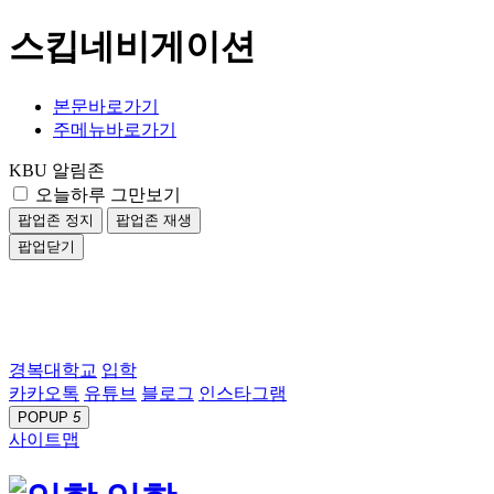
스킵네비게이션
본문바로가기
주메뉴바로가기
KBU 알림존
오늘하루 그만보기
팝업존 정지
팝업존 재생
팝업닫기
경복대학교
입학
카카오톡
유튜브
블로그
인스타그램
POPUP
5
사이트맵