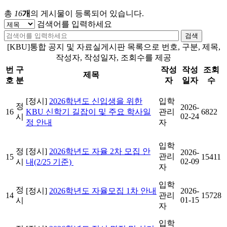
총
16
개
의 게시물이 등록되어 있습니다.
검색어를 입력하세요
검색
[KBU]통합 공지 및 자료실게시판 목록으로 번호, 구분, 제목,
작성자, 작성일자, 조회수를 제공
번
구
작성
작성
조회
제목
호
분
자
일자
수
[정시]
2026학년도 신입생을 위한
입학
정
2026-
16
KBU 신학기 길잡이 및 주요 학사일
관리
6822
02-24
시
정 안내
자
입학
정
[정시]
2026학년도 자율 2차 모집 안
2026-
관리
15
15411
02-09
시
내(2/25 기준)
자
입학
정
[정시]
2026학년도 자율모집 1차 안내
2026-
14
관리
15728
01-15
시
자
입학