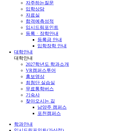
자주하는질문
입학상담
자료실
합격예측성적
입시드림포인트
등록ㆍ장학안내
등록금 안내
입학장학 안내
대학안내
대학안내
2027학년도 학과소개
VR캠퍼스투어
홍보영상
최첨단 실습실
무료통학버스
기숙사
찾아오시는 길
남양주 캠퍼스
포천캠퍼스
학과안내
입시드림포인트(가산점)