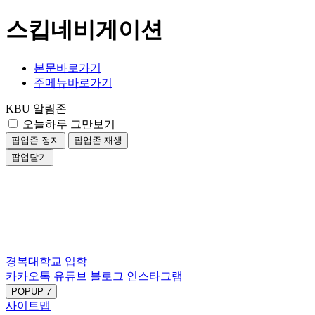
스킵네비게이션
본문바로가기
주메뉴바로가기
KBU 알림존
오늘하루 그만보기
팝업존 정지
팝업존 재생
팝업닫기
경복대학교
입학
카카오톡
유튜브
블로그
인스타그램
POPUP
7
사이트맵