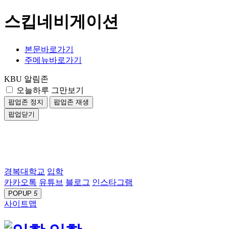
스킵네비게이션
본문바로가기
주메뉴바로가기
KBU 알림존
오늘하루 그만보기
팝업존 정지
팝업존 재생
팝업닫기
경복대학교
입학
카카오톡
유튜브
블로그
인스타그램
POPUP
5
사이트맵