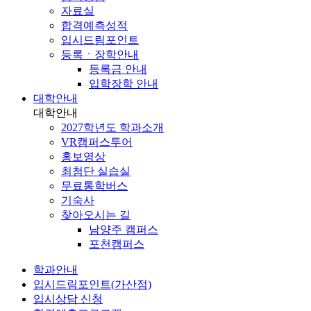
자료실
합격예측성적
입시드림포인트
등록ㆍ장학안내
등록금 안내
입학장학 안내
대학안내
대학안내
2027학년도 학과소개
VR캠퍼스투어
홍보영상
최첨단 실습실
무료통학버스
기숙사
찾아오시는 길
남양주 캠퍼스
포천캠퍼스
학과안내
입시드림포인트(가산점)
입시상담 신청