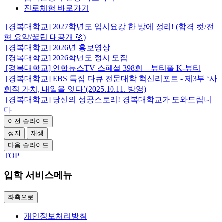
진로체험
바로가기
[경복대학교] 2027학년도 입시요강 한 방에 정리! (합격 컷/전
형 요약/꿀팁 대공개 🎯)
[경복대학교] 2026년 홍보영상
[경복대학교] 2026학년도 정시 모집
[경복대학교] 연합뉴스TV 스페셜 398회 _ 뷰티풀 K-뷰티
[경복대학교] EBS 특집 다큐 전문대학 혁신리포트 - 제3부 ‘사
회적 가치, 내일을 잇다’(2025.10.11. 방영)
[경복대학교] 당신의 성공스토리! 경복대학교가 도와드립니
다
이전 슬라이드
정지
재생
다음 슬라이드
TOP
입학 서비스메뉴
좌측으로
개인정보처리방침