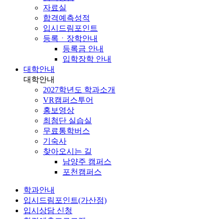
자료실
합격예측성적
입시드림포인트
등록ㆍ장학안내
등록금 안내
입학장학 안내
대학안내
대학안내
2027학년도 학과소개
VR캠퍼스투어
홍보영상
최첨단 실습실
무료통학버스
기숙사
찾아오시는 길
남양주 캠퍼스
포천캠퍼스
학과안내
입시드림포인트(가산점)
입시상담 신청