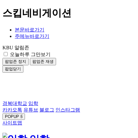
스킵네비게이션
본문바로가기
주메뉴바로가기
KBU 알림존
오늘하루 그만보기
팝업존 정지
팝업존 재생
팝업닫기
경복대학교
입학
카카오톡
유튜브
블로그
인스타그램
POPUP
5
사이트맵