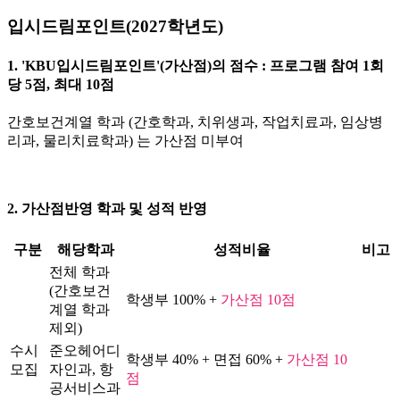
입시드림포인트(2027학년도)
1. 'KBU입시드림포인트'(가산점)의 점수 : 프로그램 참여 1회
당 5점, 최대 10점
간호보건계열 학과 (간호학과, 치위생과, 작업치료과, 임상병
리과, 물리치료학과) 는 가산점 미부여
2. 가산점반영 학과 및 성적 반영
구분
해당학과
성적비율
비고
전체 학과
(간호보건
학생부 100% +
가산점 10점
계열 학과
제외)
수시
준오헤어디
학생부 40% + 면접 60% +
가산점 10
모집
자인과, 항
점
공서비스과