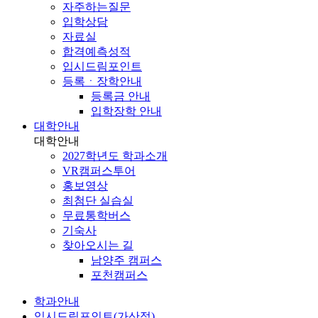
자주하는질문
입학상담
자료실
합격예측성적
입시드림포인트
등록ㆍ장학안내
등록금 안내
입학장학 안내
대학안내
대학안내
2027학년도 학과소개
VR캠퍼스투어
홍보영상
최첨단 실습실
무료통학버스
기숙사
찾아오시는 길
남양주 캠퍼스
포천캠퍼스
학과안내
입시드림포인트(가산점)