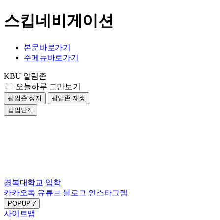
스킵네비게이션
본문바로가기
주메뉴바로가기
KBU 알림존
오늘하루 그만보기
팝업존 정지
팝업존 재생
팝업닫기
경복대학교
입학
카카오톡
유튜브
블로그
인스타그램
POPUP
7
사이트맵