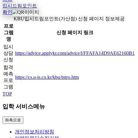
입시드림포인트
확인
KBU입시드림포인트(가산점) 신청 페이지 정보제공
프로
그램
신청 페이지 링크
명
입시
상담
https://advice.applykr.com/advice/l/FFAFA14D9AE62160B1
신청
합격
예측
https://cs.u-is.co.kr/kbu/intro.htm
프로
그램
TOP
입학 서비스메뉴
좌측으로
개인정보처리방침