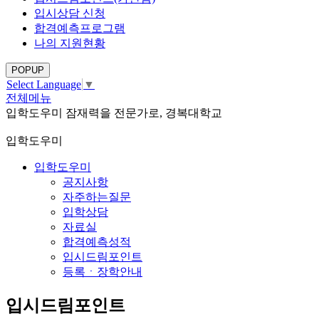
입시상담 신청
합격예측프로그램
나의 지원현황
POPUP
Select Language
▼
전체메뉴
입학도우미
잠재력을 전문가로, 경복대학교
입학도우미
입학도우미
공지사항
자주하는질문
입학상담
자료실
합격예측성적
입시드림포인트
등록ㆍ장학안내
입시드림포인트