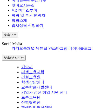
이메일무단수집거부
찾아오시는길
VR 캠퍼스투어
학과 및 부서 연락처
학과소개
입시상담 신청하기
우측으로
Social Media
카카오톡채널
유튜브
인스타그램
네이버블로그
부속/부설기관
기숙사
평생교육대학
건설교육원
학생상담센터
교수학습개발센터
기업가 정신 창업 지원 센터
드론교육원
산학협력단
학생창업혁신센터