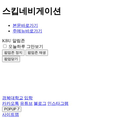
스킵네비게이션
본문바로가기
주메뉴바로가기
KBU 알림존
오늘하루 그만보기
팝업존 정지
팝업존 재생
팝업닫기
경복대학교
입학
카카오톡
유튜브
블로그
인스타그램
POPUP
7
사이트맵