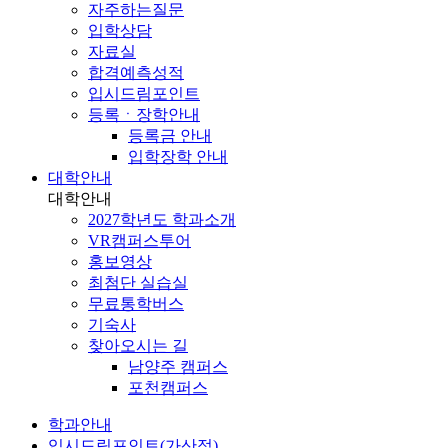
자주하는질문
입학상담
자료실
합격예측성적
입시드림포인트
등록ㆍ장학안내
등록금 안내
입학장학 안내
대학안내
대학안내
2027학년도 학과소개
VR캠퍼스투어
홍보영상
최첨단 실습실
무료통학버스
기숙사
찾아오시는 길
남양주 캠퍼스
포천캠퍼스
학과안내
입시드림포인트(가산점)