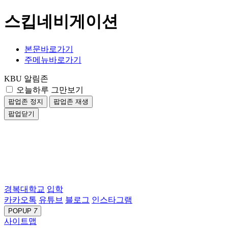
스킵네비게이션
본문바로가기
주메뉴바로가기
KBU 알림존
오늘하루 그만보기
팝업존 정지
팝업존 재생
팝업닫기
경복대학교
입학
카카오톡
유튜브
블로그
인스타그램
POPUP
7
사이트맵