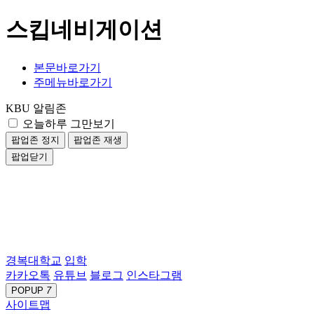
스킵네비게이션
본문바로가기
주메뉴바로가기
KBU 알림존
오늘하루 그만보기
팝업존 정지
팝업존 재생
팝업닫기
경복대학교
입학
카카오톡
유튜브
블로그
인스타그램
POPUP
7
사이트맵