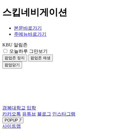
스킵네비게이션
본문바로가기
주메뉴바로가기
KBU 알림존
오늘하루 그만보기
팝업존 정지
팝업존 재생
팝업닫기
경복대학교
입학
카카오톡
유튜브
블로그
인스타그램
POPUP
7
사이트맵