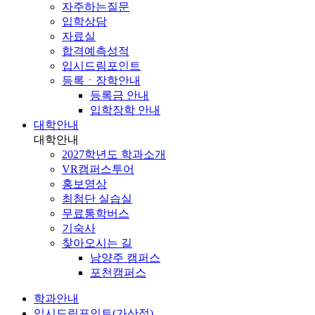
자주하는질문
입학상담
자료실
합격예측성적
입시드림포인트
등록ㆍ장학안내
등록금 안내
입학장학 안내
대학안내
대학안내
2027학년도 학과소개
VR캠퍼스투어
홍보영상
최첨단 실습실
무료통학버스
기숙사
찾아오시는 길
남양주 캠퍼스
포천캠퍼스
학과안내
입시드림포인트(가산점)