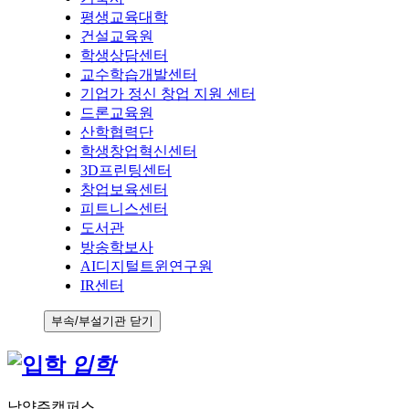
평생교육대학
건설교육원
학생상담센터
교수학습개발센터
기업가 정신 창업 지원 센터
드론교육원
산학협력단
학생창업혁신센터
3D프린팅센터
창업보육센터
피트니스센터
도서관
방송학보사
AI디지털트윈연구원
IR센터
부속/부설기관 닫기
입학
남양주캠퍼스