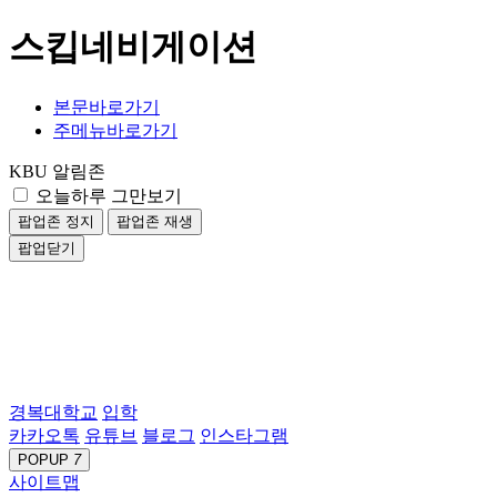
스킵네비게이션
본문바로가기
주메뉴바로가기
KBU 알림존
오늘하루 그만보기
팝업존 정지
팝업존 재생
팝업닫기
경복대학교
입학
카카오톡
유튜브
블로그
인스타그램
POPUP
7
사이트맵