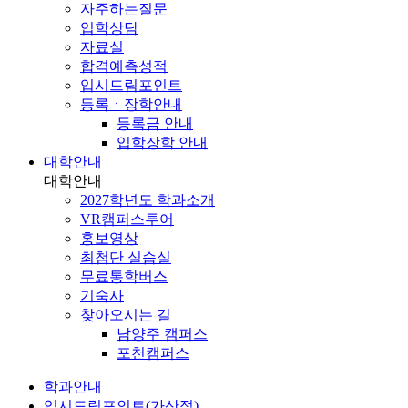
자주하는질문
입학상담
자료실
합격예측성적
입시드림포인트
등록ㆍ장학안내
등록금 안내
입학장학 안내
대학안내
대학안내
2027학년도 학과소개
VR캠퍼스투어
홍보영상
최첨단 실습실
무료통학버스
기숙사
찾아오시는 길
남양주 캠퍼스
포천캠퍼스
학과안내
입시드림포인트(가산점)