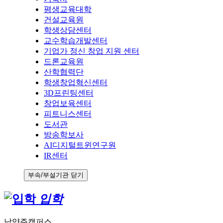
평생교육대학
건설교육원
학생상담센터
교수학습개발센터
기업가 정신 창업 지원 센터
드론교육원
산학협력단
학생창업혁신센터
3D프린팅센터
창업보육센터
피트니스센터
도서관
방송학보사
AI디지털트윈연구원
IR센터
부속/부설기관 닫기
입학
남양주캠퍼스