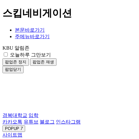
스킵네비게이션
본문바로가기
주메뉴바로가기
KBU 알림존
오늘하루 그만보기
팝업존 정지
팝업존 재생
팝업닫기
경복대학교
입학
카카오톡
유튜브
블로그
인스타그램
POPUP
7
사이트맵