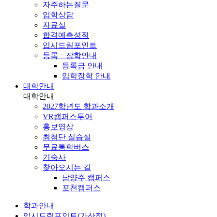
자주하는질문
입학상담
자료실
합격예측성적
입시드림포인트
등록ㆍ장학안내
등록금 안내
입학장학 안내
대학안내
대학안내
2027학년도 학과소개
VR캠퍼스투어
홍보영상
최첨단 실습실
무료통학버스
기숙사
찾아오시는 길
남양주 캠퍼스
포천캠퍼스
학과안내
입시드림포인트(가산점)