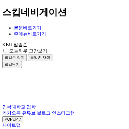
스킵네비게이션
본문바로가기
주메뉴바로가기
KBU 알림존
오늘하루 그만보기
팝업존 정지
팝업존 재생
팝업닫기
경복대학교
입학
카카오톡
유튜브
블로그
인스타그램
POPUP
7
사이트맵