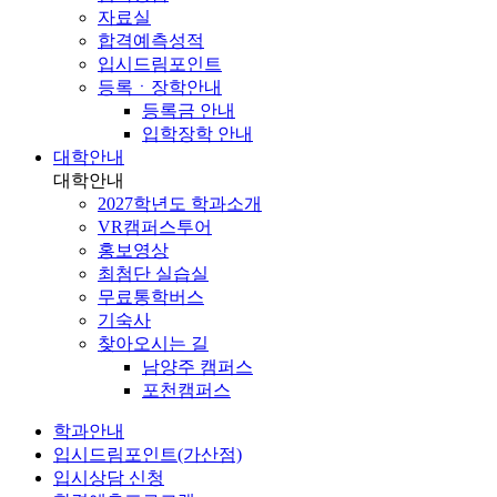
자료실
합격예측성적
입시드림포인트
등록ㆍ장학안내
등록금 안내
입학장학 안내
대학안내
대학안내
2027학년도 학과소개
VR캠퍼스투어
홍보영상
최첨단 실습실
무료통학버스
기숙사
찾아오시는 길
남양주 캠퍼스
포천캠퍼스
학과안내
입시드림포인트(가산점)
입시상담 신청