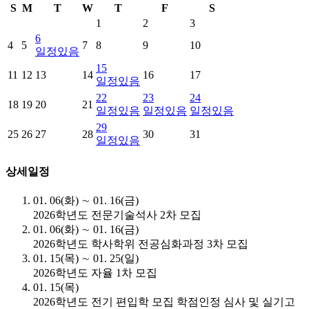
S
M
T
W
T
F
S
1
2
3
6
4
5
7
8
9
10
일정있음
15
11
12
13
14
16
17
일정있음
22
23
24
18
19
20
21
일정있음
일정있음
일정있음
29
25
26
27
28
30
31
일정있음
상세일정
01. 06(화) ∼ 01. 16(금)
2026학년도 전문기술석사 2차 모집
01. 06(화) ∼ 01. 16(금)
2026학년도 학사학위 전공심화과정 3차 모집
01. 15(목) ∼ 01. 25(일)
2026학년도 자율 1차 모집
01. 15(목)
2026학년도 전기 편입학 모집 학점인정 심사 및 실기고