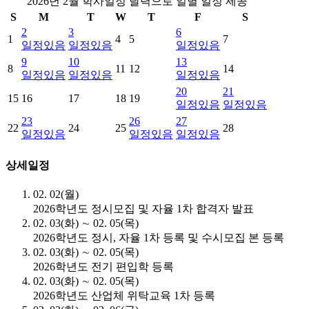
2026년 2월 학사일정 달력으로 일별 일정 제공
S
M
T
W
T
F
S
2
3
6
1
4
5
7
일정있음
일정있음
일정있음
9
10
13
8
11
12
14
일정있음
일정있음
일정있음
20
21
15
16
17
18
19
일정있음
일정있음
23
26
27
22
24
25
28
일정있음
일정있음
일정있음
상세일정
02. 02(월)
2026학년도 정시모집 및 자율 1차 합격자 발표
02. 03(화) ∼ 02. 05(목)
2026학년도 정시, 자율 1차 등록 및 수시모집 본 등록
02. 03(화) ∼ 02. 05(목)
2026학년도 전기 편입학 등록
02. 03(화) ∼ 02. 05(목)
2026학년도 산업체 위탁교육 1차 등록