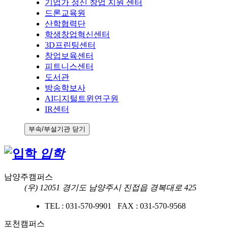
기업가 정신 창업 지원 센터
드론교육원
산학협력단
학생창업혁신센터
3D프린팅센터
창업보육센터
피트니스센터
도서관
방송학보사
AI디지털트윈연구원
IR센터
부속/부설기관 닫기
입학
남양주캠퍼스
(우) 12051 경기도 남양주시 진접읍 경복대로 425
TEL : 031-570-9901 FAX : 031-570-9568
포천캠퍼스