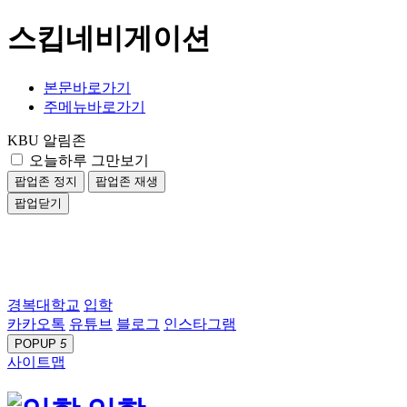
스킵네비게이션
본문바로가기
주메뉴바로가기
KBU 알림존
오늘하루 그만보기
팝업존 정지
팝업존 재생
팝업닫기
경복대학교
입학
카카오톡
유튜브
블로그
인스타그램
POPUP
5
사이트맵