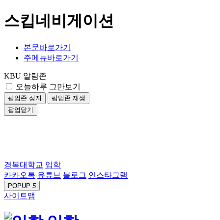
스킵네비게이션
본문바로가기
주메뉴바로가기
KBU 알림존
오늘하루 그만보기
팝업존 정지
팝업존 재생
팝업닫기
경복대학교
입학
카카오톡
유튜브
블로그
인스타그램
POPUP
5
사이트맵