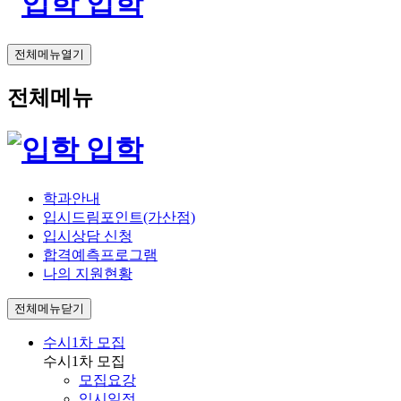
입학
전체메뉴열기
전체메뉴
입학
학과안내
입시드림포인트(가산점)
입시상담 신청
합격예측프로그램
나의 지원현황
전체메뉴닫기
수시1차 모집
수시1차 모집
모집요강
입시일정