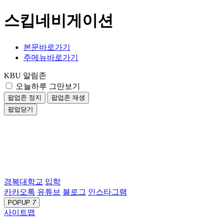
스킵네비게이션
본문바로가기
주메뉴바로가기
KBU 알림존
오늘하루 그만보기
팝업존 정지
팝업존 재생
팝업닫기
경복대학교
입학
카카오톡
유튜브
블로그
인스타그램
POPUP
7
사이트맵