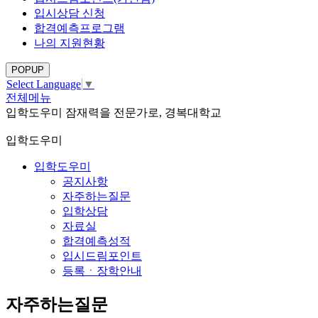
입시상담 신청
합격예측프로그램
나의 지원현황
POPUP
Select Language
▼
전체메뉴
입학도우미
잠재력을 전문가로, 경복대학교
입학도우미
입학도우미
공지사항
자주하는질문
입학상담
자료실
합격예측성적
입시드림포인트
등록ㆍ장학안내
자주하는질문