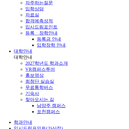
자주하는질문
입학상담
자료실
합격예측성적
입시드림포인트
등록ㆍ장학안내
등록금 안내
입학장학 안내
대학안내
대학안내
2027학년도 학과소개
VR캠퍼스투어
홍보영상
최첨단 실습실
무료통학버스
기숙사
찾아오시는 길
남양주 캠퍼스
포천캠퍼스
학과안내
입시드림포인트(가산점)